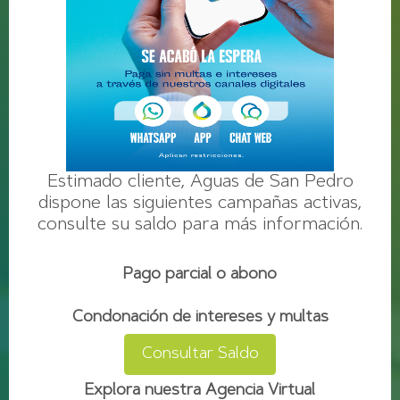
AVISOS
TRABAJOS EN LA RED DE ALCANTARILLADO SANITARIO EN COLONIA HERNÁNDEZ MOREL
Estimado cliente, Aguas de San Pedro
Fecha:
30-07-2026
dispone las siguientes campañas activas,
consulte su saldo para más información.
Pago parcial o abono
Condonación de intereses y multas
Consultar Saldo
Explora nuestra Agencia Virtual